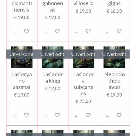
diamanti
gabonen
villosella
gigas
nensis
sis
€ 19,00
€ 18,00
€ 19,00
€ 12,00
Uitverkocht
Uitverkocht
Uitverkocht
Uitverkocht
Uitverkocht
Uitverkocht
Uitverkocht
Uitverkocht
Lasiocya
Lasiodor
Lasiodor
Neoholo
no
a klugi
a
thele
sazimai
subcane
incei
€ 12,00
ns
€ 19,00
€ 19,00
€ 25,00
Uitverkocht
Uitverkocht
Uitverkocht
Uitverkocht