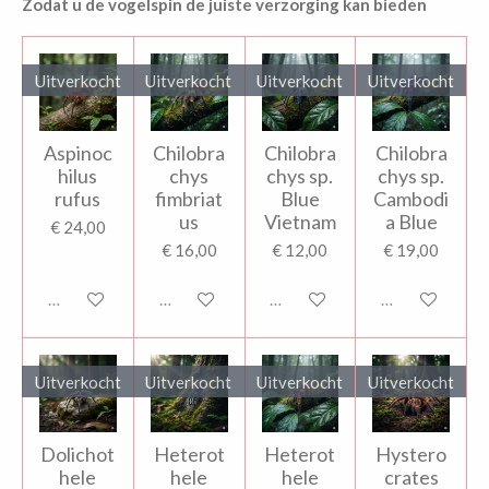
Zodat u de vogelspin de juiste verzorging kan bieden
Uitverkocht
Uitverkocht
Uitverkocht
Uitverkocht
Aspinoc
Chilobra
Chilobra
Chilobra
hilus
chys
chys sp.
chys sp.
rufus
fimbriat
Blue
Cambodi
us
Vietnam
a Blue
€ 24,00
€ 16,00
€ 12,00
€ 19,00
Uitverkocht
Uitverkocht
Uitverkocht
Uitverkocht
Uitverkocht
Uitverkocht
Uitverkocht
Uitverkocht
Dolichot
Heterot
Heterot
Hystero
hele
hele
hele
crates