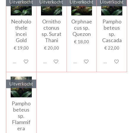
Uitverkocht
Uitverkocht
Uitverkocht
Uitverkocht
Neoholo
Ornitho
Orphnae
Pampho
thele
ctonus
cus sp.
beteus
incei
sp. Surat
Quezon
sp.
Gold
Thani
Cascada
€ 18,00
€ 19,00
€ 20,00
€ 22,00
Uitverkocht
Uitverkocht
Uitverkocht
Uitverkocht
Uitverkocht
Pampho
beteus
sp.
Flammif
era