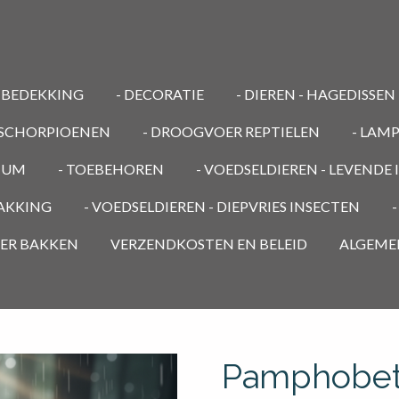
MBEDEKKING
- DECORATIE
- DIEREN - HAGEDISSEN
/ SCHORPIOENEN
- DROOGVOER REPTIELEN
- LAM
RIUM
- TOEBEHOREN
- VOEDSELDIEREN - LEVENDE
PAKKING
- VOEDSELDIEREN - DIEPVRIES INSECTEN
OER BAKKEN
VERZENDKOSTEN EN BELEID
ALGEME
Pamphobet