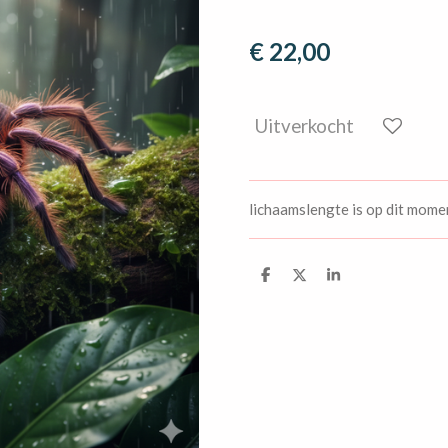
€ 22,00
Uitverkocht
lichaamslengte is op dit mome
D
D
S
e
e
h
l
e
a
e
l
r
n
e