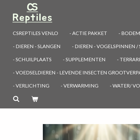
Ga
direct
naar
de
CSREPTILES VENLO
- ACTIE PAKKET
- BODE
hoofdinhoud
- DIEREN - SLANGEN
- DIEREN - VOGELSPINNEN 
- SCHUILPLAATS
- SUPPLEMENTEN
- TERRA
- VOEDSELDIEREN - LEVENDE INSECTEN GROOTVER
- VERLICHTING
- VERWARMING
- WATER/ V