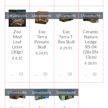
Uitverkocht
Uitverkocht
Uitverkocht
Uitverkocht
Zoo
Exo
Exo
Ceramic
Med
Terra
Terra T-
Nature
Leaf
Primate
Rex Skull
Ledge
Litter
Skull
RS-04
€ 29,95
(30gr)
(28x19x
€ 24,95
13cm)
€ 4,32
€ 38,95
Uitverkocht
Uitverkocht
Uitverkocht
Uitverkocht
Uitverkocht
Uitverkocht
Uitverkocht