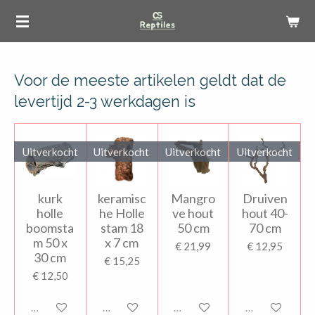
Ga
direct
naar
de
Voor de meeste artikelen geldt dat de
hoofdinhoud
levertijd 2-3 werkdagen is
Uitverkocht
Uitverkocht
Uitverkocht
Uitverkocht
kurk
keramisc
Mangro
Druiven
holle
he Holle
ve hout
hout 40-
boomsta
stam 18
50 cm
70 cm
m 50 x
x 7 cm
€ 21,99
€ 12,95
30 cm
€ 15,25
€ 12,50
Uitverkocht
Uitverkocht
Uitverkocht
Uitverkocht