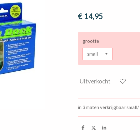
€ 14,95
grootte
Uitverkocht
in 3 maten verkrijgbaar small
D
D
S
e
e
h
l
e
a