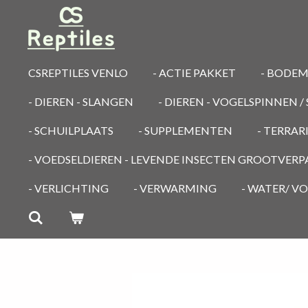
Ga
direct
naar
de
CSREPTILES VENLO
- ACTIE PAKKET
- BODE
hoofdinhoud
- DIEREN - SLANGEN
- DIEREN - VOGELSPINNEN 
- SCHUILPLAATS
- SUPPLEMENTEN
- TERRA
- VOEDSELDIEREN - LEVENDE INSECTEN GROOTVER
- VERLICHTING
- VERWARMING
- WATER/ V