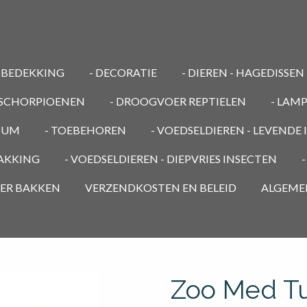
MBEDEKKING
- DECORATIE
- DIEREN - HAGEDISSEN
/ SCHORPIOENEN
- DROOGVOER REPTIELEN
- LAM
RIUM
- TOEBEHOREN
- VOEDSELDIEREN - LEVENDE
PAKKING
- VOEDSELDIEREN - DIEPVRIES INSECTEN
OER BAKKEN
VERZENDKOSTEN EN BELEID
ALGEME
Zoo Med Tu