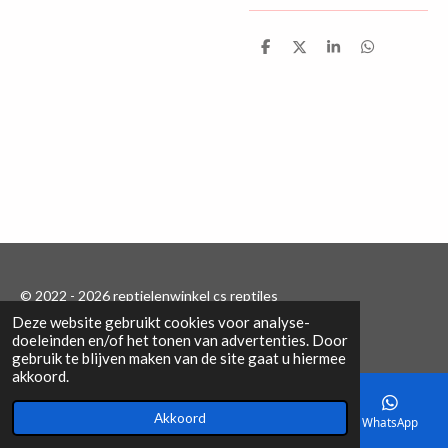
D
D
S
D
e
e
h
e
l
e
a
l
e
l
r
e
n
e
n
© 2022 - 2026 reptielenwinkel cs reptiles
Deze website gebruikt cookies voor analyse-
Powered by
JouwWeb
doeleinden en/of het tonen van advertenties. Door
gebruik te blijven maken van de site gaat u hiermee
akkoord.
Akkoord
E-mailadres
Telefoonnummer
Kaart
WhatsApp