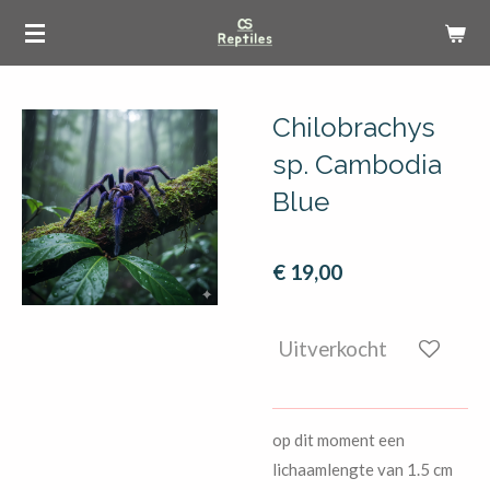
Ga
direct
naar
de
Chilobrachys
hoofdinhoud
sp. Cambodia
Blue
€ 19,00
Uitverkocht
op dit moment een
lichaamlengte van 1.5 cm