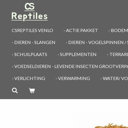
Ga
direct
naar
de
CSREPTILES VENLO
- ACTIE PAKKET
- BODE
hoofdinhoud
- DIEREN - SLANGEN
- DIEREN - VOGELSPINNEN 
- SCHUILPLAATS
- SUPPLEMENTEN
- TERRA
- VOEDSELDIEREN - LEVENDE INSECTEN GROOTVER
- VERLICHTING
- VERWARMING
- WATER/ V