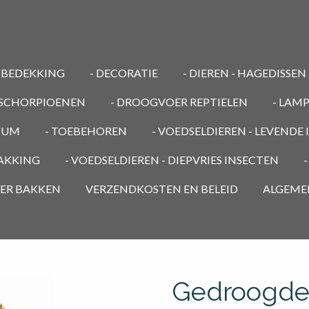
MBEDEKKING
- DECORATIE
- DIEREN - HAGEDISSEN
/ SCHORPIOENEN
- DROOGVOER REPTIELEN
- LAM
RIUM
- TOEBEHOREN
- VOEDSELDIEREN - LEVENDE
PAKKING
- VOEDSELDIEREN - DIEPVRIES INSECTEN
OER BAKKEN
VERZENDKOSTEN EN BELEID
ALGEME
Gedroogde