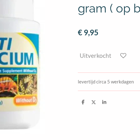
gram ( op b
€ 9,95
Uitverkocht
levertijd circa 5 werkdagen
D
D
S
e
e
h
l
e
a
e
l
r
n
e