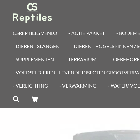
Ga
direct
naar
de
CSREPTILES VENLO
- ACTIE PAKKET
- BODEM
hoofdinhoud
- DIEREN - SLANGEN
- DIEREN - VOGELSPINNEN /
- SUPPLEMENTEN
- TERRARIUM
- TOEBEHOR
- VOEDSELDIEREN - LEVENDE INSECTEN GROOTVERP
- VERLICHTING
- VERWARMING
- WATER/ VO