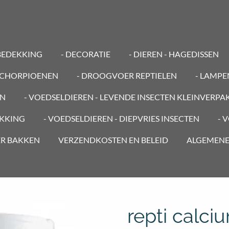
BEDEKKING
- DECORATIE
- DIEREN - HAGEDISSEN
 SCHORPIOENEN
- DROOGVOER REPTIELEN
- LAMP
EN
- VOEDSELDIEREN - LEVENDE INSECTEN KLEINVERPA
AKKING
- VOEDSELDIEREN - DIEPVRIES INSECTEN
- 
ER BAKKEN
VERZENDKOSTEN EN BELEID
ALGEMEN
repti calci