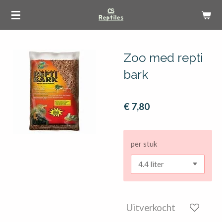
Ga
direct
naar
de
Zoo med repti
hoofdinhoud
bark
€ 7,80
per stuk
Uitverkocht