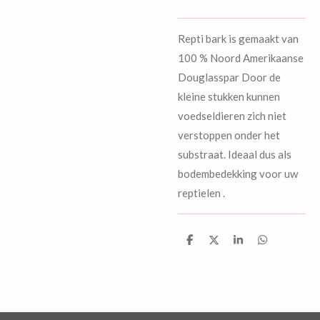
Repti bark is gemaakt van
100 % Noord Amerikaanse
Douglasspar Door de
kleine stukken kunnen
voedseldieren zich niet
verstoppen onder het
substraat. Ideaal dus als
bodembedekking voor uw
reptielen .
D
D
S
D
e
e
h
e
l
e
a
l
e
l
r
e
n
e
n