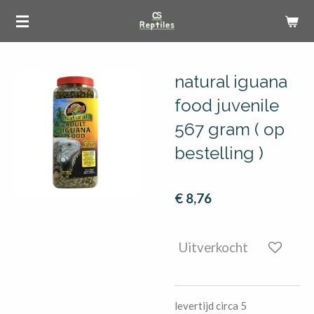
Ga
direct
naar
de
natural iguana
hoofdinhoud
food juvenile
567 gram ( op
bestelling )
€ 8,76
Uitverkocht
levertijd circa 5