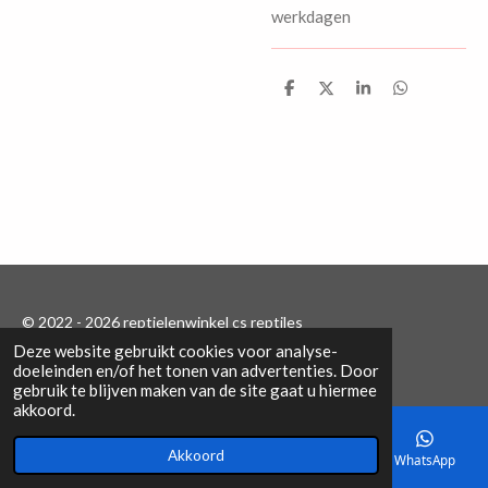
werkdagen
D
D
S
D
e
e
h
e
l
e
a
l
e
l
r
e
n
e
n
© 2022 - 2026 reptielenwinkel cs reptiles
Deze website gebruikt cookies voor analyse-
Powered by
JouwWeb
doeleinden en/of het tonen van advertenties. Door
gebruik te blijven maken van de site gaat u hiermee
akkoord.
Akkoord
E-mailadres
Telefoonnummer
Kaart
WhatsApp