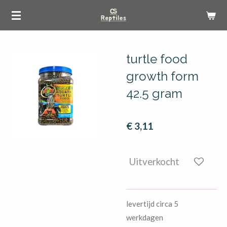
Ga
direct
naar
de
turtle food
hoofdinhoud
growth form
42.5 gram
€ 3,11
Uitverkocht
levertijd circa 5
werkdagen