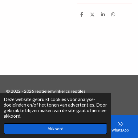
D
D
S
D
e
e
h
e
l
e
a
l
e
l
r
e
n
e
n
© 2022 - 2026 reptielenwinkel cs reptiles
Deze website gebruikt cookies voor analyse-
Powered by
JouwWeb
doeleinden en/of het tonen van advertenties. Door
gebruik te blijven maken van de site gaat u hiermee
akkoord.
Akkoord
E-mailadres
Telefoonnummer
Kaart
WhatsApp