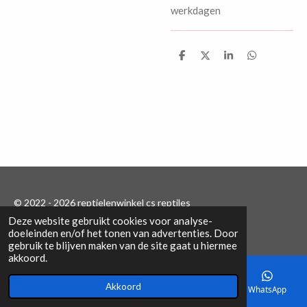
werkdagen
D
D
S
D
e
e
h
e
l
e
a
l
e
l
r
e
n
e
n
© 2022 - 2026 reptielenwinkel cs reptiles
Deze website gebruikt cookies voor analyse-
Powered by
JouwWeb
doeleinden en/of het tonen van advertenties. Door
gebruik te blijven maken van de site gaat u hiermee
akkoord.
Akkoord
E-mailadres
Telefoonnummer
Kaart
WhatsApp