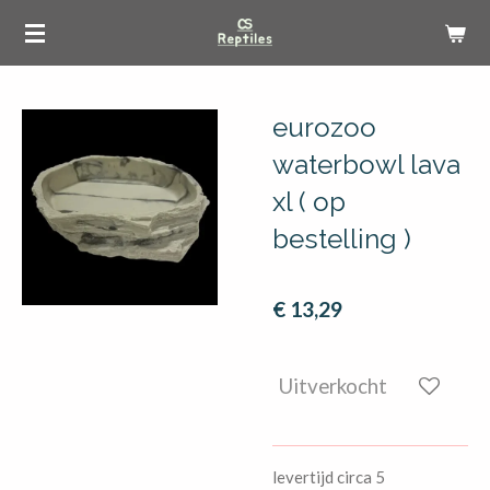
Ga
direct
naar
de
eurozoo
hoofdinhoud
waterbowl lava
xl ( op
bestelling )
€ 13,29
Uitverkocht
levertijd circa 5