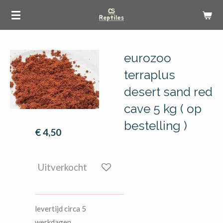
Ga
direct
naar
de
eurozoo
hoofdinhoud
terraplus
desert sand red
cave 5 kg ( op
bestelling )
€ 4,50
Uitverkocht
levertijd circa 5
werkdagen