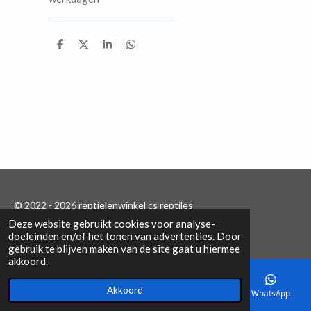
D
D
S
D
e
e
h
e
l
e
a
l
e
l
r
e
n
e
n
© 2022 - 2026 reptielenwinkel cs reptiles
Deze website gebruikt cookies voor analyse-
Powered by
JouwWeb
doeleinden en/of het tonen van advertenties. Door
gebruik te blijven maken van de site gaat u hiermee
akkoord.
Akkoord
E-mailadres
Telefoonnummer
Kaart
WhatsApp