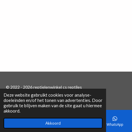
© 2022 - 2026 reptielenwinkel cs reptiles
Deze website gebruikt cookies voor analyse-
Powered by
JouwWeb
doeleinden en/of het tonen van advertenties. Door
gebruik te blijven maken van de site gaat u hiermee
akkoord.
Akkoord
E-mailadres
Telefoonnummer
Kaart
WhatsApp