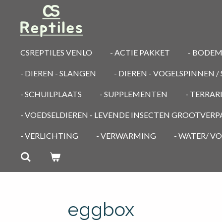
Ga
direct
naar
de
CSREPTILES VENLO
- ACTIE PAKKET
- BODE
hoofdinhoud
- DIEREN - SLANGEN
- DIEREN - VOGELSPINNEN 
- SCHUILPLAATS
- SUPPLEMENTEN
- TERRA
- VOEDSELDIEREN - LEVENDE INSECTEN GROOTVER
- VERLICHTING
- VERWARMING
- WATER/ V
eggbox