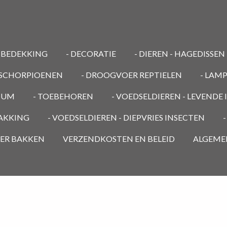
MBEDEKKING
- DECORATIE
- DIEREN - HAGEDISSEN
/ SCHORPIOENEN
- DROOGVOER REPTIELEN
- LAM
RIUM
- TOEBEHOREN
- VOEDSELDIEREN - LEVENDE
PAKKING
- VOEDSELDIEREN - DIEPVRIES INSECTEN
OER BAKKEN
VERZENDKOSTEN EN BELEID
ALGEME