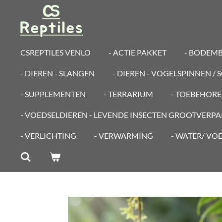
Ga
direct
naar
de
CSREPTILES VENLO
- ACTIE PAKKET
- BODEM
hoofdinhoud
- DIEREN - SLANGEN
- DIEREN - VOGELSPINNEN /
- SUPPLEMENTEN
- TERRARIUM
- TOEBEHOR
- VOEDSELDIEREN - LEVENDE INSECTEN GROOTVERP
- VERLICHTING
- VERWARMING
- WATER/ VO