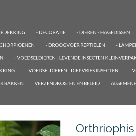
BEDEKKING
- DECORATIE
- DIEREN - HAGEDISSEN
 SCHORPIOENEN
- DROOGVOER REPTIELEN
- LAMP
EN
- VOEDSELDIEREN - LEVENDE INSECTEN KLEINVERPA
AKKING
- VOEDSELDIEREN - DIEPVRIES INSECTEN
- 
ER BAKKEN
VERZENDKOSTEN EN BELEID
ALGEMEN
Orthriophis 