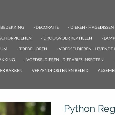
MBEDEKKING
- DECORATIE
- DIEREN - HAGEDISSEN
/ SCHORPIOENEN
- DROOGVOER REPTIELEN
- LAM
RIUM
- TOEBEHOREN
- VOEDSELDIEREN - LEVENDE
PAKKING
- VOEDSELDIEREN - DIEPVRIES INSECTEN
OER BAKKEN
VERZENDKOSTEN EN BELEID
ALGEME
Python Regi