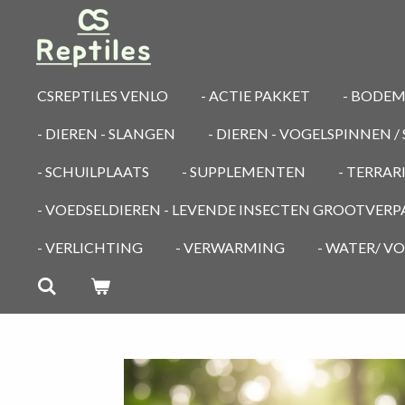
Ga
direct
naar
de
CSREPTILES VENLO
- ACTIE PAKKET
- BODE
hoofdinhoud
- DIEREN - SLANGEN
- DIEREN - VOGELSPINNEN 
- SCHUILPLAATS
- SUPPLEMENTEN
- TERRA
- VOEDSELDIEREN - LEVENDE INSECTEN GROOTVER
- VERLICHTING
- VERWARMING
- WATER/ V