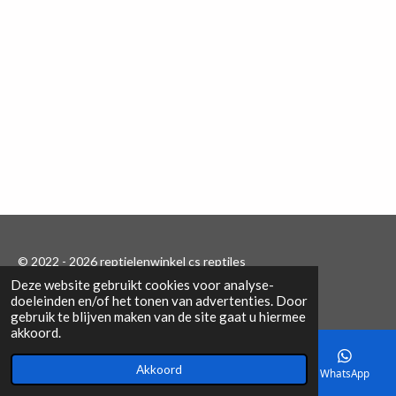
e
l
r
e
n
e
n
© 2022 - 2026 reptielenwinkel cs reptiles
Deze website gebruikt cookies voor analyse-
Powered by
JouwWeb
doeleinden en/of het tonen van advertenties. Door
gebruik te blijven maken van de site gaat u hiermee
akkoord.
Akkoord
E-mailadres
Telefoonnummer
Kaart
WhatsApp