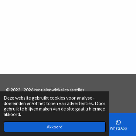
e
l
r
e
n
e
n
© 2022 - 2026 reptielenwinkel cs reptiles
Deze website gebruikt cookies voor analyse-
Powered by
JouwWeb
doeleinden en/of het tonen van advertenties. Door
gebruik te blijven maken van de site gaat u hiermee
akkoord.
Akkoord
E-mailadres
Telefoonnummer
Kaart
WhatsApp