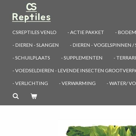
Ga
direct
naar
de
CSREPTILES VENLO
- ACTIE PAKKET
- BODE
hoofdinhoud
- DIEREN - SLANGEN
- DIEREN - VOGELSPINNEN 
- SCHUILPLAATS
- SUPPLEMENTEN
- TERRA
- VOEDSELDIEREN - LEVENDE INSECTEN GROOTVER
- VERLICHTING
- VERWARMING
- WATER/ V