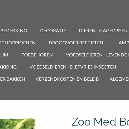
MBEDEKKING
- DECORATIE
- DIEREN - HAGEDISSEN
/ SCHORPIOENEN
- DROOGVOER REPTIELEN
- LAM
RIUM
- TOEBEHOREN
- VOEDSELDIEREN - LEVENDE
PAKKING
- VOEDSELDIEREN - DIEPVRIES INSECTEN
OER BAKKEN
VERZENDKOSTEN EN BELEID
ALGEME
Zoo Med Bo