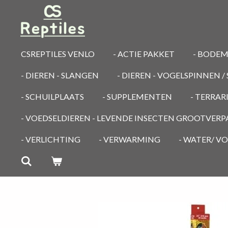
Ga
direct
naar
de
CSREPTILES VENLO
- ACTIE PAKKET
- BODE
hoofdinhoud
- DIEREN - SLANGEN
- DIEREN - VOGELSPINNEN 
- SCHUILPLAATS
- SUPPLEMENTEN
- TERRA
- VOEDSELDIEREN - LEVENDE INSECTEN GROOTVER
- VERLICHTING
- VERWARMING
- WATER/ V