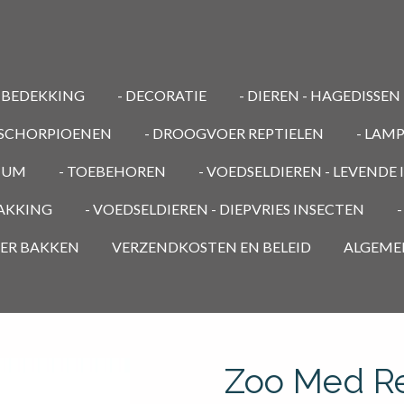
MBEDEKKING
- DECORATIE
- DIEREN - HAGEDISSEN
/ SCHORPIOENEN
- DROOGVOER REPTIELEN
- LAM
RIUM
- TOEBEHOREN
- VOEDSELDIEREN - LEVENDE
PAKKING
- VOEDSELDIEREN - DIEPVRIES INSECTEN
OER BAKKEN
VERZENDKOSTEN EN BELEID
ALGEME
Zoo Med Re