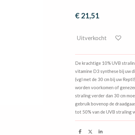
€ 21,51
Uitverkocht
De krachtige 10% UVB stralin
vitamine D3 synthese bij uw d
(vgl met de 30 cm bij uw Rept
worden voorkomen of genezen.
straling verder dan 30 cm moe
gebruik bovenop de draadgaas
tot 50% van de UVB straling w
D
D
S