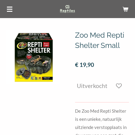
Ga
direct
naar
de
Zoo Med Repti
hoofdinhoud
Shelter Small
€ 19,90
Uitverkocht
De Zoo Med Repti Shelter
is een unieke, natuurlijk
uitziende verstopplaats in