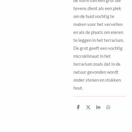
de vorm van een grot die
tevens dient als een plek
om de huid vochtig te
maken voor het vervellen
en als de plaats om eieren
te leggen in het terrarium.
De grot geeft een vochtig
microklimaat in het
terrarium zoals dat in de
natuur gevonden wordt
onder stenen en stukken
hout.
D
D
S
D
e
e
h
e
l
e
a
l
e
l
r
e
n
e
n