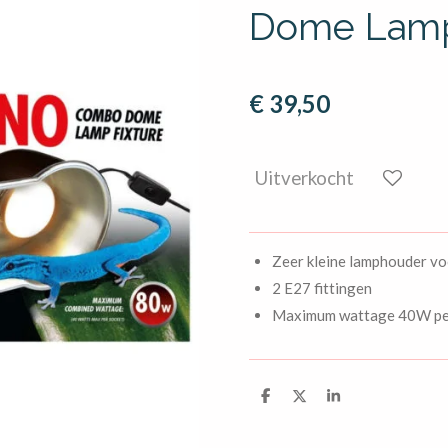
Dome Lamp
€ 39,50
Uitverkocht
Zeer kleine lamphouder vo
2 E27 fittingen
Maximum wattage 40W per
D
D
S
e
e
h
l
e
a
e
l
r