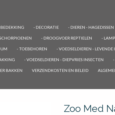
MBEDEKKING
- DECORATIE
- DIEREN - HAGEDISSEN
/ SCHORPIOENEN
- DROOGVOER REPTIELEN
- LAM
RIUM
- TOEBEHOREN
- VOEDSELDIEREN - LEVENDE
PAKKING
- VOEDSELDIEREN - DIEPVRIES INSECTEN
OER BAKKEN
VERZENDKOSTEN EN BELEID
ALGEME
Zoo Med N