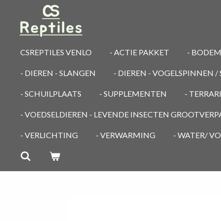
Ga
direct
naar
de
CSREPTILES VENLO
- ACTIE PAKKET
- BODE
hoofdinhoud
- DIEREN - SLANGEN
- DIEREN - VOGELSPINNEN 
- SCHUILPLAATS
- SUPPLEMENTEN
- TERRA
- VOEDSELDIEREN - LEVENDE INSECTEN GROOTVER
- VERLICHTING
- VERWARMING
- WATER/ V