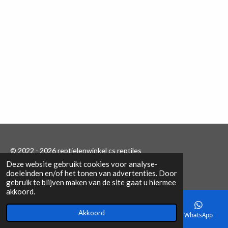
© 2022 - 2026 reptielenwinkel cs reptiles
Deze website gebruikt cookies voor analyse-
Powered by
JouwWeb
doeleinden en/of het tonen van advertenties. Door
gebruik te blijven maken van de site gaat u hiermee
akkoord.
Akkoord
E-mailadres
Telefoonnummer
Kaart
WhatsApp