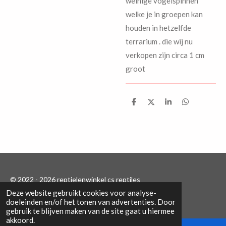
weinige vogelspinnen
welke je in groepen kan
houden in hetzelfde
terrarium . die wij nu
verkopen zijn circa 1 cm
groot
D
D
S
D
e
e
h
e
l
e
a
l
e
l
r
e
n
e
n
© 2022 - 2026 reptielenwinkel cs reptiles
Deze website gebruikt cookies voor analyse-
Powered by
JouwWeb
doeleinden en/of het tonen van advertenties. Door
gebruik te blijven maken van de site gaat u hiermee
akkoord.