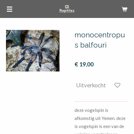
Ga
direct
naar
de
monocentropu
hoofdinhoud
s balfouri
€ 19,00
Uitverkocht
deze vogelspin is
afkomstig uit Yemen. deze
is vogelspin is een van de