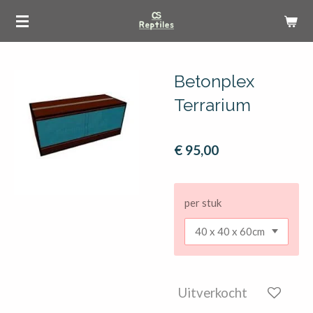
Ga
direct
naar
de
Betonplex
hoofdinhoud
Terrarium
€ 95,00
per stuk
Uitverkocht