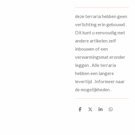
deze terraria hebben geen
verlichting erin gebouwd .
Dit kunt u eenvoudig met
andere artikelen zelf
inbouwen of een
verwarmingsmat eronder
leggen . Alle terraria
hebben een langere
levertijd . Informeer naar
de mogelijkheden .
D
D
S
D
e
e
h
e
l
e
a
l
e
l
r
e
n
e
n