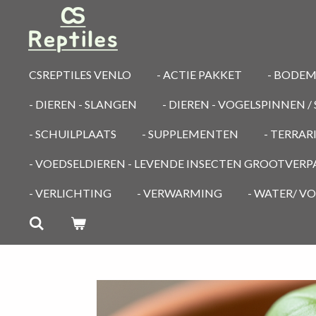
Ga
direct
naar
de
CSREPTILES VENLO
- ACTIE PAKKET
- BODE
hoofdinhoud
- DIEREN - SLANGEN
- DIEREN - VOGELSPINNEN 
- SCHUILPLAATS
- SUPPLEMENTEN
- TERRA
- VOEDSELDIEREN - LEVENDE INSECTEN GROOTVER
- VERLICHTING
- VERWARMING
- WATER/ V