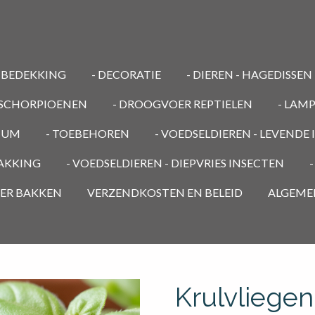
MBEDEKKING
- DECORATIE
- DIEREN - HAGEDISSEN
/ SCHORPIOENEN
- DROOGVOER REPTIELEN
- LAM
RIUM
- TOEBEHOREN
- VOEDSELDIEREN - LEVENDE
PAKKING
- VOEDSELDIEREN - DIEPVRIES INSECTEN
OER BAKKEN
VERZENDKOSTEN EN BELEID
ALGEME
Krulvliegen