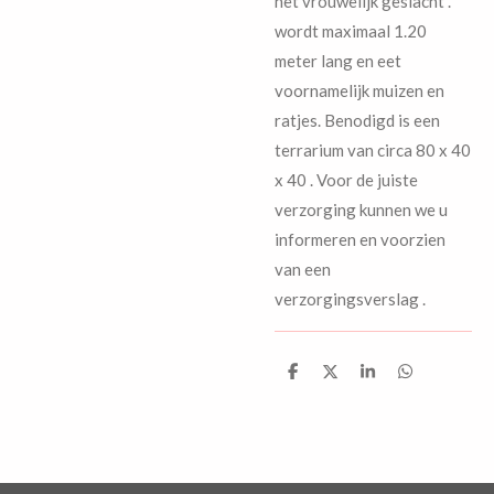
het vrouwelijk geslacht .
wordt maximaal 1.20
meter lang en eet
voornamelijk muizen en
ratjes. Benodigd is een
terrarium van circa 80 x 40
x 40 . Voor de juiste
verzorging kunnen we u
informeren en voorzien
van een
verzorgingsverslag .
D
D
S
D
e
e
h
e
l
e
a
l
e
l
r
e
n
e
n