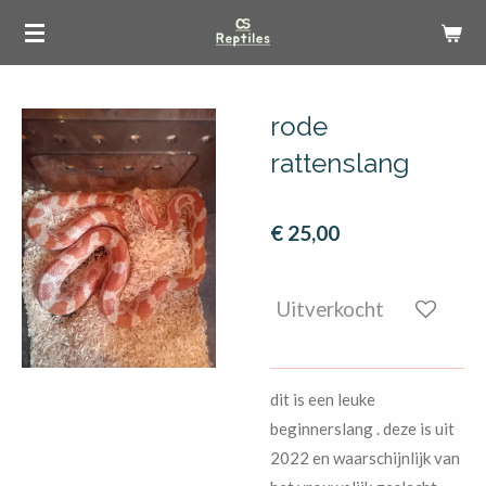
Ga
direct
naar
de
rode
hoofdinhoud
rattenslang
€ 25,00
Uitverkocht
dit is een leuke
beginnerslang . deze is uit
2022 en waarschijnlijk van