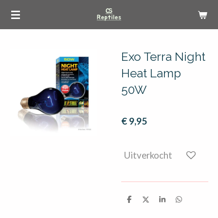
Ga
direct
naar
de
Exo Terra Night
hoofdinhoud
Heat Lamp
50W
€ 9,95
Uitverkocht
D
D
S
D
e
e
h
e
l
e
a
l