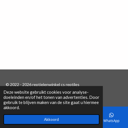
e
l
r
e
n
e
n
© 2022 - 2026 reptielenwinkel cs reptiles
Deze website gebruikt cookies voor analyse-
Powered by
JouwWeb
doeleinden en/of het tonen van advertenties. Door
gebruik te blijven maken van de site gaat u hiermee
akkoord.
Akkoord
E-mailadres
Telefoonnummer
Kaart
WhatsApp