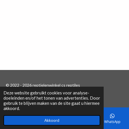
© 2022 - 2026 reptielenwinkel cs reptiles
Deze website gebruikt cookies voor analyse-
Powered by
JouwWeb
doeleinden en/of het tonen van advertenties. Door
gebruik te blijven maken van de site gaat u hiermee
akkoord.
Akkoord
E-mailadres
Telefoonnummer
Kaart
WhatsApp