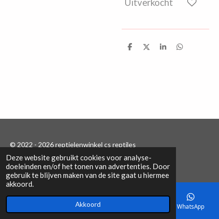
Uitverkocht
D
D
S
D
e
e
h
e
l
e
a
l
e
l
r
e
n
e
n
© 2022 - 2026 reptielenwinkel cs reptiles
Deze website gebruikt cookies voor analyse-
Powered by
JouwWeb
doeleinden en/of het tonen van advertenties. Door
gebruik te blijven maken van de site gaat u hiermee
akkoord.
Akkoord
E-mailadres
Telefoonnummer
Kaart
WhatsApp