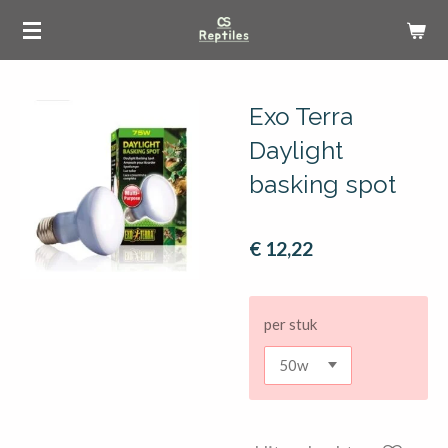
Ga
direct
naar
de
Exo Terra
hoofdinhoud
Daylight
basking spot
€ 12,22
per stuk