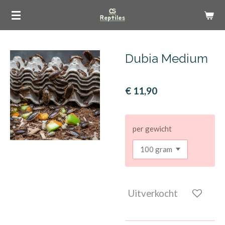
Ga
direct
naar
de
Dubia Medium
hoofdinhoud
€ 11,90
per gewicht
Uitverkocht