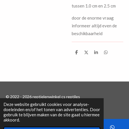
tussen 1.0 cm en 2.5 cm
door de enorme vraag
informeer altijd even de
beschikbaarheid
D
D
S
D
e
e
h
e
l
e
a
l
e
l
r
e
n
e
n
© 2022 - 2026 reptielenwinkel cs reptiles
Deze website gebruikt cookies voor analyse-
Powered by
JouwWeb
doeleinden en/of het tonen van advertenties. Door
gebruik te blijven maken van de site gaat u hiermee
akkoord.