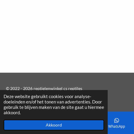
© 2022 - 2026 reptielenwinkel cs reptiles
Deze website gebruikt cookies voor analyse-
Powered by
JouwWeb
doeleinden en/of het tonen van advertenties. Door
gebruik te blijven maken van de site gaat u hiermee
akkoord.
Akkoord
E-mailadres
Telefoonnummer
Kaart
WhatsApp