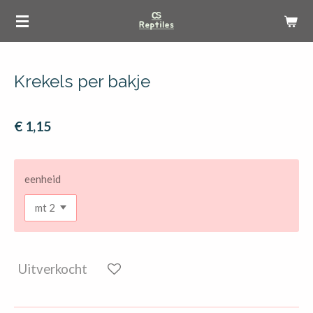
Ga
direct
naar
de
Krekels per bakje
hoofdinhoud
€ 1,15
eenheid
Uitverkocht