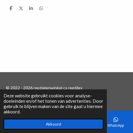
D
D
S
D
e
e
h
e
l
e
a
l
e
l
r
e
n
e
n
© 2022 - 2026 reptielenwinkel cs reptiles
Deze website gebruikt cookies voor analyse-
Powered by
JouwWeb
doeleinden en/of het tonen van advertenties. Door
gebruik te blijven maken van de site gaat u hiermee
akkoord.
Akkoord
E-mailadres
Telefoonnummer
Kaart
WhatsApp