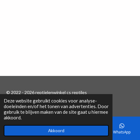
e
l
r
e
n
e
n
© 2022 - 2026 reptielenwinkel cs reptiles
Deze website gebruikt cookies voor analyse-
Powered by
JouwWeb
doeleinden en/of het tonen van advertenties. Door
gebruik te blijven maken van de site gaat u hiermee
akkoord.
Akkoord
E-mailadres
Telefoonnummer
Kaart
WhatsApp