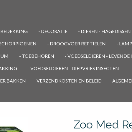
MBEDEKKING
- DECORATIE
- DIEREN - HAGEDISSEN
/ SCHORPIOENEN
- DROOGVOER REPTIELEN
- LAM
RIUM
- TOEBEHOREN
- VOEDSELDIEREN - LEVENDE
PAKKING
- VOEDSELDIEREN - DIEPVRIES INSECTEN
OER BAKKEN
VERZENDKOSTEN EN BELEID
ALGEME
Zoo Med Re