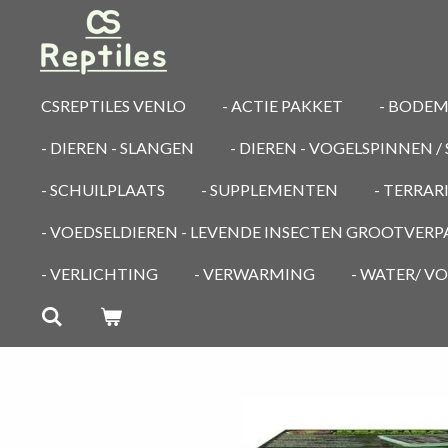
Ga
direct
naar
de
CSREPTILES VENLO
- ACTIE PAKKET
- BODE
hoofdinhoud
- DIEREN - SLANGEN
- DIEREN - VOGELSPINNEN 
- SCHUILPLAATS
- SUPPLEMENTEN
- TERRA
- VOEDSELDIEREN - LEVENDE INSECTEN GROOTVER
- VERLICHTING
- VERWARMING
- WATER/ V