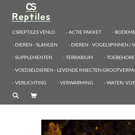
Ga
direct
naar
de
CSREPTILES VENLO
- ACTIE PAKKET
- BODEM
hoofdinhoud
- DIEREN - SLANGEN
- DIEREN - VOGELSPINNEN /
- SUPPLEMENTEN
- TERRARIUM
- TOEBEHOR
- VOEDSELDIEREN - LEVENDE INSECTEN GROOTVERP
- VERLICHTING
- VERWARMING
- WATER/ VO