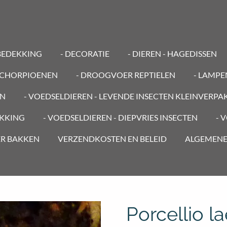
BEDEKKING
- DECORATIE
- DIEREN - HAGEDISSEN
 SCHORPIOENEN
- DROOGVOER REPTIELEN
- LAMP
EN
- VOEDSELDIEREN - LEVENDE INSECTEN KLEINVERPA
AKKING
- VOEDSELDIEREN - DIEPVRIES INSECTEN
- 
ER BAKKEN
VERZENDKOSTEN EN BELEID
ALGEMEN
Porcellio l