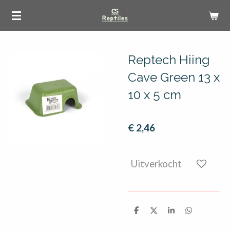
Ga
direct
naar
de
Reptech Hiing
hoofdinhoud
Cave Green 13 x
10 x 5 cm
€ 2,46
Uitverkocht
D
D
S
D
e
e
h
e
l
e
a
l