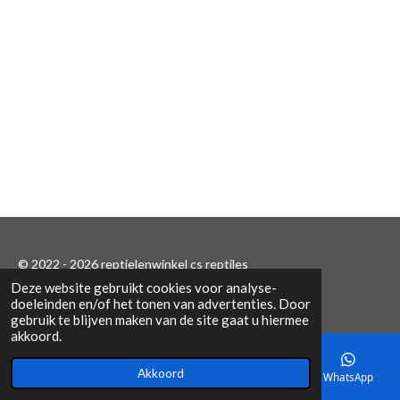
e
l
r
e
n
e
n
© 2022 - 2026 reptielenwinkel cs reptiles
Deze website gebruikt cookies voor analyse-
Powered by
JouwWeb
doeleinden en/of het tonen van advertenties. Door
gebruik te blijven maken van de site gaat u hiermee
akkoord.
Akkoord
E-mailadres
Telefoonnummer
Kaart
WhatsApp