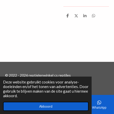
D
D
S
D
e
e
h
e
l
e
a
l
e
l
r
e
n
e
n
© 2022 - 2026 reptielenwinkel cs reptiles
Deze website gebruikt cookies voor analyse-
Powered by
JouwWeb
doeleinden en/of het tonen van advertenties. Door
gebruik te blijven maken van de site gaat u hiermee
akkoord.
Akkoord
E-mailadres
Telefoonnummer
Kaart
WhatsApp