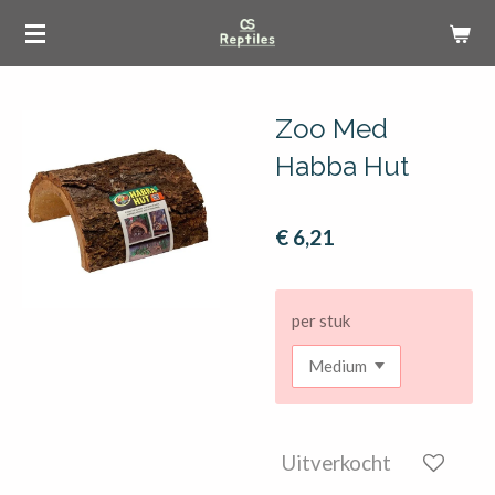
Ga
direct
naar
de
Zoo Med
hoofdinhoud
Habba Hut
€ 6,21
per stuk
Uitverkocht