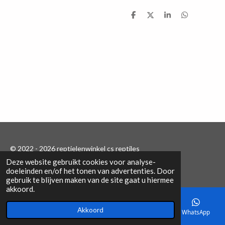
D
D
S
D
e
e
h
e
l
e
a
l
e
l
r
e
n
e
n
© 2022 - 2026 reptielenwinkel cs reptiles
Deze website gebruikt cookies voor analyse-
Powered by
JouwWeb
doeleinden en/of het tonen van advertenties. Door
gebruik te blijven maken van de site gaat u hiermee
akkoord.
Akkoord
E-mailadres
Telefoonnummer
Kaart
WhatsApp