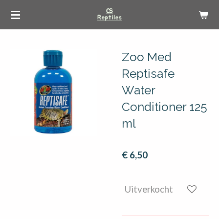
Ga
direct
naar
de
Zoo Med
hoofdinhoud
Reptisafe
Water
Conditioner 125
ml
€ 6,50
Uitverkocht