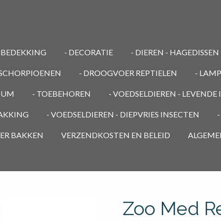
MBEDEKKING
- DECORATIE
- DIEREN - HAGEDISSEN
/ SCHORPIOENEN
- DROOGVOER REPTIELEN
- LAM
RIUM
- TOEBEHOREN
- VOEDSELDIEREN - LEVENDE
PAKKING
- VOEDSELDIEREN - DIEPVRIES INSECTEN
OER BAKKEN
VERZENDKOSTEN EN BELEID
ALGEME
Zoo Med Re