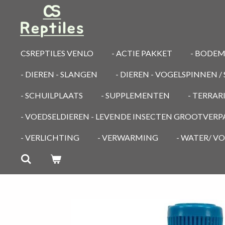
Ga
direct
naar
de
CSREPTILES VENLO
- ACTIE PAKKET
- BODE
hoofdinhoud
- DIEREN - SLANGEN
- DIEREN - VOGELSPINNEN 
- SCHUILPLAATS
- SUPPLEMENTEN
- TERRA
- VOEDSELDIEREN - LEVENDE INSECTEN GROOTVER
- VERLICHTING
- VERWARMING
- WATER/ V