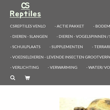
Ga
direct
naar
de
CSREPTILES VENLO
- ACTIE PAKKET
- BODE
hoofdinhoud
- DIEREN - SLANGEN
- DIEREN - VOGELSPINNEN 
- SCHUILPLAATS
- SUPPLEMENTEN
- TERRA
- VOEDSELDIEREN - LEVENDE INSECTEN GROOTVER
- VERLICHTING
- VERWARMING
- WATER/ V