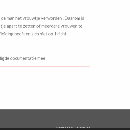
n de man het vrouwtje verworden . Daarom is
tje apart te zetten of meerdere vrouwen te
leiding heeft en zich niet op 1 richt .
nodigde documentatie mee
Powered by
JouwWeb