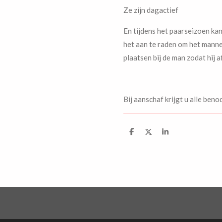
Ze zijn dagactief
En tijdens het paarseizoen ka
het aan te raden om het manne
plaatsen bij de man zodat hij af
Bij aanschaf krijgt u alle be
D
D
S
e
e
h
l
e
a
e
l
r
n
e