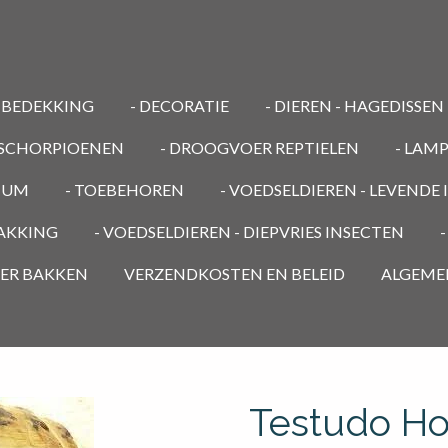
MBEDEKKING
- DECORATIE
- DIEREN - HAGEDISSEN
/ SCHORPIOENEN
- DROOGVOER REPTIELEN
- LAM
RIUM
- TOEBEHOREN
- VOEDSELDIEREN - LEVENDE
PAKKING
- VOEDSELDIEREN - DIEPVRIES INSECTEN
OER BAKKEN
VERZENDKOSTEN EN BELEID
ALGEME
Testudo Hors